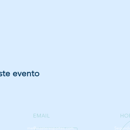
ste evento
EMAIL
HO
me@masteresportes.com
Segunda 