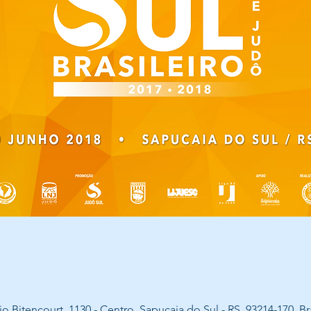
o Bitencourt, 1130 - Centro, Sapucaia do Sul - RS, 93214-170, Bra