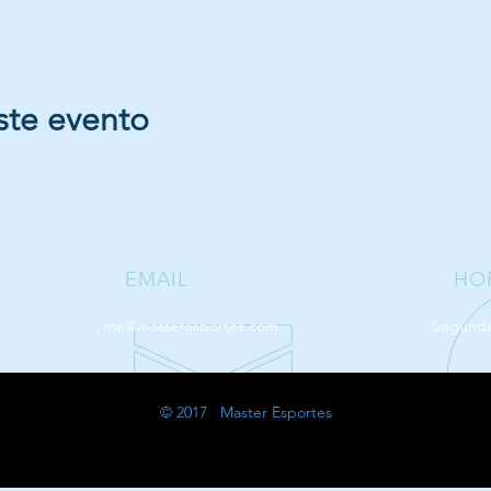
ste evento
EMAIL
HO
me@masteresportes.com
Segunda 
© 2017 Master Esportes