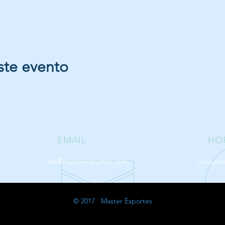
ste evento
EMAIL
HO
me@masteresportes.com
Segunda 
© 2017 Master Esportes