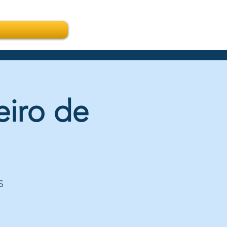
eiro de
S